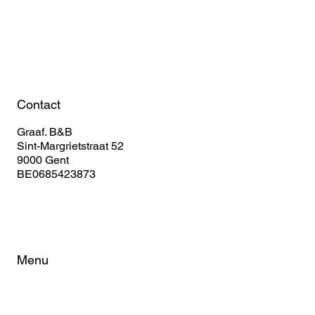
Book Your Stay
Contact
Graaf. B&B
Sint-Margrietstraat 52
9000 Gent
BE0685423873
Menu
Home
About
Rooms